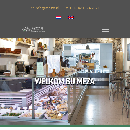
e: info@meza.nl
t: +31(0)70 324 7871
WELKOM BIJ MEZA